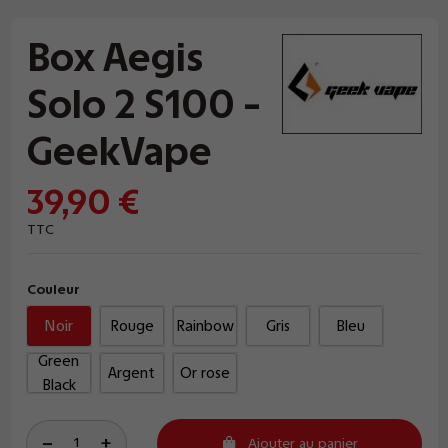
Box Aegis
Solo 2 S100 -
GeekVape
39,90 €
TTC
Couleur
Noir
Rouge
Rainbow
Gris
Bleu
Green
Argent
Or rose
Black
Ajouter au panier