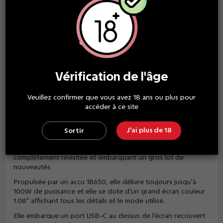
grand choix de paiement
GARANTIE SATISFACTION
des produits de qualité
Vérification de l'âge
Veuillez confirmer que vous avez 18 ans ou plus pour
accéder à ce site
Description
J'ai plus de 18
Sortir
GeekVape revient sur son produit ultra populaire - Aegis Solo
dans une toute nouvelle version Aegis Solo 2 ou S100,
complètement revisitée et embarquant un gros lot de
nouveautés.
Propulsée par un accu 18650, elle délivre toujours jusqu'à
100W de pusisance et elle se dote d'un grand écran couleur
1.08" affichant tous les détails et le mode utilisé.
Elle embarque un port USB-C au dessus de l'écran recouvert